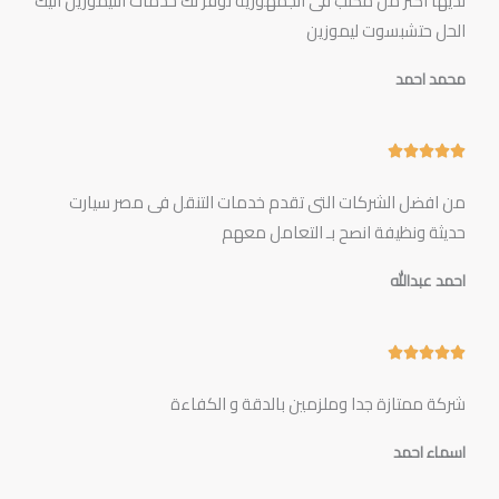
لديها اكثر من مكتب فى الجمهورية توفر لك خدمات الليموزين اليك
5
الحل حتشبسوت ليموزين
محمد احمد
5





/
من افضل الشركات التى تقدم خدمات التنقل فى مصر سيارت
5
حديثة ونظيفة انصح بـ التعامل معهم
احمد عبدالله
5





/
شركة ممتازة جدا وملزمين بالدقة و الكفاءة
5
اسماء احمد