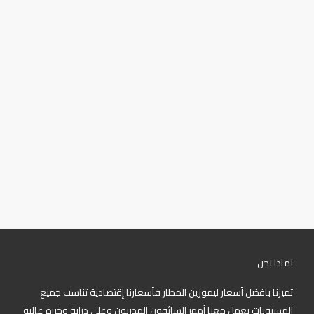
لماذا نحن
تميزنا بافضل أسعار ليموزين المطار فأسعارنا إقتصادية تناسب جميع
المستويات يعمل معنا أمهر السائقون المدربون وعلي دراية وخبرة عالية
نمتلك أفضل أسطول في خدمتك
01001372854