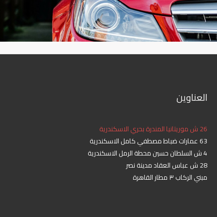
4 ش السلطان حسين محطة الرمل الاسكندرية
28 ش عباس العقاد مدينة نصر
مبني الركاب ٣ مطار القاهرة
20 ميدان المساحة الدقي الجيزة
7 مساكن شيراتون امام النساجون الشرقيون القاهرة
الغردقة ميدان العروسه خلف فندق الجولف
طيب السلام هضبة ام السيد داخل شرم ريموت شرم الشيخ
تواصل معنا
اليكم خدمات رجال الاعمال 24 ساعة مع تقديم الخدمة بطريقة احترافية
وبأعلى معايير الامان والسلامة شركة حتشبسوت