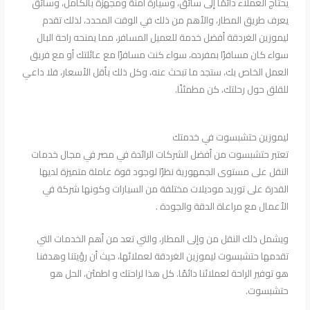
يحتاج العملاء دائمًا إلى سائق، وسيارة آمنة ومجهزة بالكامل، وسائق
يعرف طريق المطار، والأهم من ذلك في الوقت المحدد، لذلك تقدم
ليموزين الغردقة أفضل خدمة للعميل المسافر، مما يمنحه راحة البال
سواء كان مسافرًا بمفرده، سواء كنت مسافرًا مع عائلتك أو مع فريق
العمل الخاص بك، ستجد ما تبحث عنه، وكل ذلك بأقل الأسعار، فلا داعي
للقلق حول رحلتك، كن مطمئنًا.
ليموزين حتشبسوت في خدمتك
تعتبر حتشبسوت من أفضل الشركات الرائدة في مصر في مجال خدمات
النقل على مستوى الجمهورية نظرًا لوجود قوة عاملة متميزة لديها
القدرة على توريد موديلات مختلفة من السيارات وكونها شركة في
الأعمال مع مراعاة الدقة والجودة .
ويشمل ذلك النقل من وإلى المطار، والتي تعد من أهم الخدمات التي
تقدمها حتشبسوت ليموزين الغردقة لعملائها، حيث أن رؤيتنا وهدفنا
هو توفير الراحة لعملائنا دائمًا. كل هذا لراحتك و اطمئن، الحل هو
حتشبسوت.