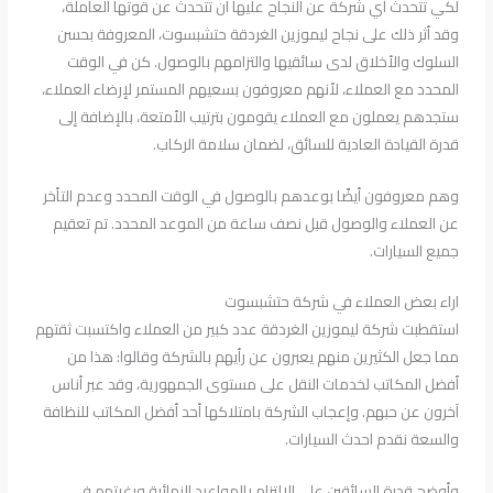
لكي تتحدث أي شركة عن النجاح عليها أن تتحدث عن قوتها العاملة،
وقد أثر ذلك على نجاح ليموزين الغردقة حتشبسوت، المعروفة بحسن
السلوك والأخلاق لدى سائقيها والتزامهم بالوصول. كن في الوقت
المحدد مع العملاء، لأنهم معروفون بسعيهم المستمر لإرضاء العملاء،
ستجدهم يعملون مع العملاء يقومون بترتيب الأمتعة، بالإضافة إلى
قدرة القيادة العادية للسائق، لضمان سلامة الركاب.
وهم معروفون أيضًا بوعدهم بالوصول في الوقت المحدد وعدم التأخر
عن العملاء والوصول قبل نصف ساعة من الموعد المحدد. تم تعقيم
جميع السيارات.
اراء بعض العملاء في شركة حتشبسوت
استقطبت شركة ليموزين الغردقة عدد كبير من العملاء واكتسبت ثقتهم
مما جعل الكثيرين منهم يعبرون عن رأيهم بالشركة وقالوا: هذا من
أفضل المكاتب لخدمات النقل على مستوى الجمهورية، وقد عبر أناس
آخرون عن حبهم. وإعجاب الشركة بامتلاكها أحد أفضل المكاتب للنظافة
والسعة نقدم احدث السيارات.
وأوضح قدرة السائقين على الالتزام بالمواعيد النهائية ورغبتهم في