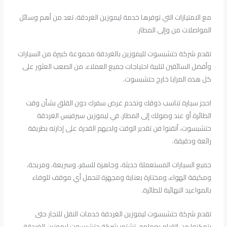
مع الامتيازات التي توفرها خدمة ليموزين الغردقة، تعد من أهم وسائل
المواصلات من وإلى المطار.
تقدم شركة حتشبسوت لليموزين بالغردقة مجموعة كبيرة من السيارات
وأفضل السائقين لتلبية احتياجات جميع العملاء. من الصعب العثور على
كل هذه المزايا خارج حتشبسوت.
احجز سيارة تناسب ذوقك وتخدم غرض سفرك دون القلق بشأن وقت
الطائرة أو عند وصولك إلى المطار. في ليموزين سيرفيس الغردقة
حتشبسوت، أتقنوا فن تقدير الوقت ولديهم القدرة على إدارته بطريقة
رائعة ودقيقة.
جميع السيارات المستعملة حديثة، وجاهزة للسفر، وسريعة، ومريحة،
ومكيفة الهواء، ومختارة بعناية ومجهزة لتحمل أي موقف للوفاء
بالمواعيد النهائية للطائرة.
تقدم شركة حتشبسوت ليموزين الغردقة خدمات النقل للتجار حتى
يتمكنوا من القيام بعملهم. تشتهر شركة حتشبسوت ليموزين الغردقة