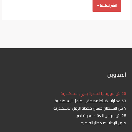
العناوين
26 ش موريتانيا المندرة بحري الاسكندرية
63 عمارات ضباط مصطفي كامل الاسكندرية
4 ش السلطان حسين محطة الرمل الاسكندرية
28 ش عباس العقاد مدينة نصر
مبني الركاب ٣ مطار القاهرة