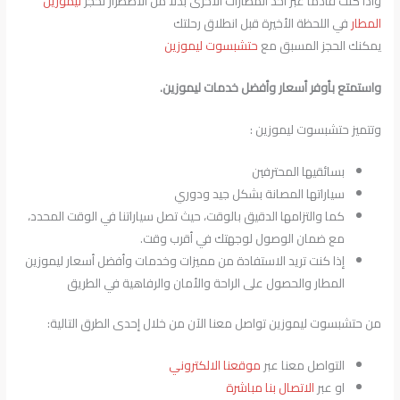
واذا كنت قادما عبر احد المطارات الاخرى بدلًا من الاضطرار لحجز
ليموزين
المطار
في اللحظة الأخيرة قبل انطلاق رحلتك
يمكنك الحجز المسبق مع
حتشبسوت ليموزين
واستمتع بأوفر أسعار وأفضل خدمات ليموزين.
وتتميز حتشبسوت ليموزين :
بسائقيها المحترفين
سياراتها المصانة بشكل جيد ودوري
كما والتزامها الدقيق بالوقت، حيث تصل سياراتنا في الوقت المحدد،
مع ضمان الوصول لوجهتك في أقرب وقت.
إذا كنت تريد الاستفادة من مميزات وخدمات وأفضل أسعار ليموزين
المطار والحصول على الراحة والأمان والرفاهية في الطريق
من حتشبسوت ليموزين تواصل معنا الآن من خلال إحدى الطرق التالية:
التواصل معنا عبر
موقعنا الالكتروني
او عبر
الاتصال بنا مباشرة