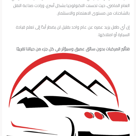
العام الماضي، حيث تحسنت التكنولوجيا بشكل أسرع، وزادت صناعة النقل
بالشاحنات من مستوى الاهتمام والاستثمار.
إن أي طفل يزيد عمره عن عام واحد بقليل لن يضطر أبدًا إلى تعلم قيادة
السيارة أو امتلاكها.
فتأثير المركبات بدون سائق عميق وسيؤثر في كل جزء من حياتنا تقريبًا