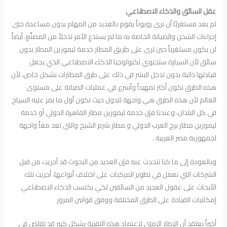
عقل السائق والذكاء الاصطناعي
لم يعد مستغربًا أن نرى روبوتاً يقوم بالعديد من المهام بدون مساعدة حتى
إجراءات الشحن والصيانة الخاصة به ما لم يستدعِ الأمر تدخلاً من المصنِّع، أيضاً
لن يكون مستغرباً حين ترى على طريق المطار خدمة ليموزين المطار بدون
سائق لأن السيارة ستحتوي تكنولوجيا الذكاء الاصطناعي الذي يجعل
قيادتها ذاتية بدون تدخل البشر في ذلك على طرق المطارات بشكل خاص، لأن
هذه الطرق تكون أكثر تمهيداً وأسرع في عمليات الصيانة على مستوى
العالم لأن هذه الطرق هي واجهة للدول حيث تكون أول ما يمر عليه السياح
في كل البلدان، وعندنا فإن خدمة ليموزين مطار القاهرة الدولي أو خدمة
ليموزين مطار برج العرب الدولي و مطار شرم الشيخ والتي تعد معاً واجهة
لجمهورية مصر العربية .
وبالعودة إلى ما كنا نتحدث عنه فإن العديد من البحوث قد أجريت من قبل
الشركات التي تعمل في تطوير المركبات على اختلاف أنواعها، أجريت تلك
الأبحاث على عقول العديد من السائقين لكي يكتسب الذكاء الاصطناعي
إمكانيات القيادة على الطرق المختلفة ووفق قوانين المرور
أخيراً نعتقد أن الإطار الزمني لاعتماد هذه التقنية بشكل كبير قد تقلص في