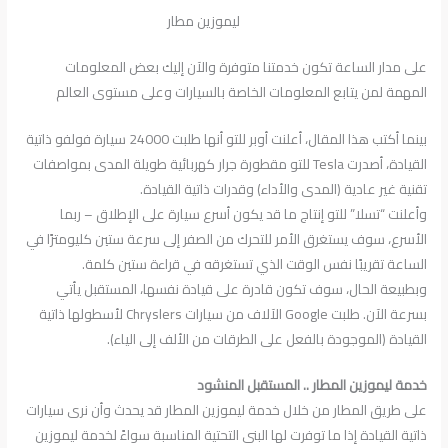
ليموزين مطار
على مدار الساعة تكون خدمتنا متوفرة والآن إليك بعض المعلومات
المهمة لمن يتابع المعلومات الخاصة بالسيارات وعلى مستوى العالم
بينما أكتب هذا المقال، أعلنت أوبر للتو أنها طلبت 24000 سيارة فولفو ذاتية
القيادة، أصدرت Tesla للتو مقطورة جرار كهربائية طويلة المدى بمواصفات
تقنية غير عادية (المدى والأداء) وقدرات ذاتية القيادة.
وأعلنت “تسلا” للتو إنتاج ما قد يكون أسرع سيارة على الإطلاق – ربما
الأسرع، سوف يستغرق الأمر للتحرك من الصفر إلى سرعة ستين كليومترًا في
الساعة تقريبًا نفس الوقت الذي تستغرقه في قراءة ستين كلمة.
وبطبيعة الحال، سوف تكون قادرة على قيادة نفسها، المستقبل يأتي
بسرعة الآن. طلبت Google الآلاف من سيارات Chryslers لأسطولها ذاتية
القيادة (الموجودة بالفعل على الطرقات من الألف إلى الياء).
خدمة ليموزين المطار .. المستقبل المنشود
على طريق المطار من خلال خدمة ليموزين المطار قد يحدث وأن نرى سيارات
ذاتية القيادة إذا ما توفرت لها البنى التحتية المناسبة سواءً لخدمة ليموزين