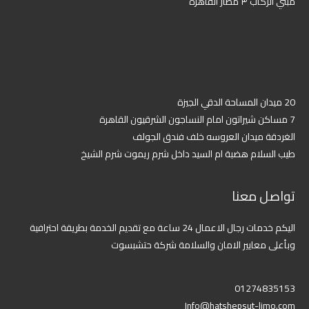
مبني الركاب ٣ مطار القاهرة
20 ميدان المساحة الدقي الجيزة
7 مساكن شيراتون امام النساجون الشرقيون القاهرة
الغردقة ميدان العروسه خلف فندق الجولف
طيب السلام هضبة ام السيد داخل شرم ريموت شرم الشيخ
تواصل معنا
اليكم خدمات رجال الاعمال 24 ساعة مع تقديم الخدمة بطريقة احترافية
وبأعلى معايير الامان والسلامة شركة حتشبسوت
01274835153
Info@hatshepsut-limo.com