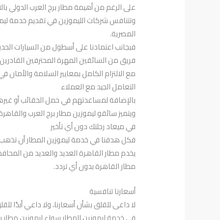
على الرغم من أهيمة مطار برج العرب الدولي بالا
وتتنافس شركات الليموزين في تقديم خدمة ليم
المصرية.
فبجانب اعتمادنا على أسطول من السيارات الحديث
فريق من السائقين المهرة المحترفين القادرين
مع الالتزام الكامل بمعايير السلامة والأمان في
التعامل الجيد مع العملاء
بالإضافة لمساعدتهم في حمل الحقائب أو غيرها
ويتميز سائقو ليموزين مطار برج العرب والقاه
في ميعاد رحلتك دون أي تأخير
فكل هدفنا في خدمة ليموزين المطار أن تذهب إل
يخدم مطار القاهرة العديد والعديد من المحاف
مطار القاهرة بدون أي تردد.
أسعارنا تنافسية
لا داعى للقلق بشأن أسعارنا، ولا داعي أبدًا ل
في خدمة ليموزين المطار سواء ليموزين مطار بر