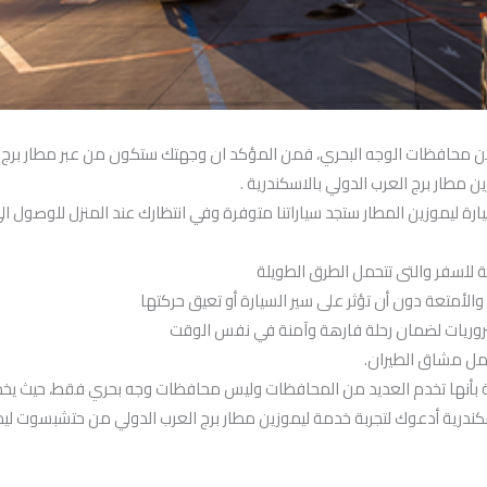
 محافظات الوجه البحري، فمن المؤكد ان وجهتك ستكون من عبر مطار برج ال
مطار برج العرب الدولي بالاسكندرية .
رة ليموزين المطار ستجد سياراتنا متوفرة وفي انتظارك عند المنزل للوصول ال
ئة للسفر والتى تتحمل الطرق الطويلة
الأمتعة دون أن تؤثر على سير السيارة أو تعيق حركتها
لضروريات لضمان رحلة فارهة وآمنة في نفس الوقت
مل مشاق الطيران.
رية بأنها تخدم العديد من المحافظات وليس محافظات وجه بحري فقط، حيث يخد
سكندرية أدعوك لتجربة خدمة ليموزين مطار برج العرب الدولي من حتشبسوت ليم