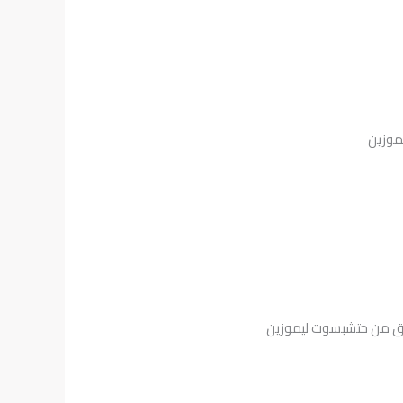
يموزين
ريق من حتشبسوت ليموزين