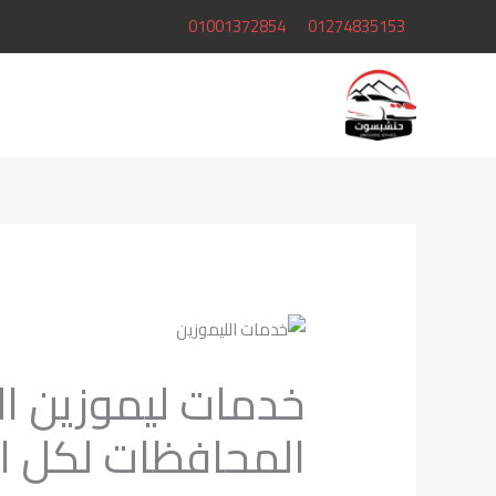
خطي
01001372854
01274835153
لى
لمحتوى
خدمات ليموزين ا
المحافظات لكل ا